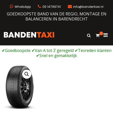
Ga
naar
WhatsApp
06 14799741
info@bandentaxi.nl
de
GOEDKOOPSTE BAND VAN DE REGIO, MONTAGE EN
inhoud
BALANCEREN IN BARENDRECHT
0
Prim
Toon
Bandentaxi
Bandengarage met eigen webshop
zoekformulie
men
voor
mobi