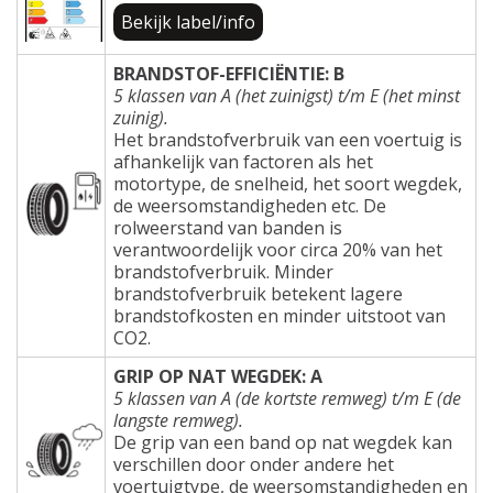
Bekijk label/info
BRANDSTOF-EFFICIËNTIE: B
5 klassen van A (het zuinigst) t/m E (het minst
zuinig).
Het brandstofverbruik van een voertuig is
afhankelijk van factoren als het
motortype, de snelheid, het soort wegdek,
de weersomstandigheden etc. De
rolweerstand van banden is
verantwoordelijk voor circa 20% van het
brandstofverbruik. Minder
brandstofverbruik betekent lagere
brandstofkosten en minder uitstoot van
CO2.
GRIP OP NAT WEGDEK: A
5 klassen van A (de kortste remweg) t/m E (de
langste remweg).
De grip van een band op nat wegdek kan
verschillen door onder andere het
voertuigtype, de weersomstandigheden en