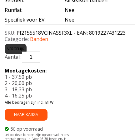
Seizoen
:
All season banden
Runflat
:
Nee
Specifiek voor EV
:
Nee
SKU:
PI2155518VCINASSF3XL - EAN: 8019227431223
Categorie:
Banden
VERGELIJK
PIRELLI-
CINTURATO
AS
Montagekosten:
SF
1 - 37,50 pb
3
2 - 20,00 pb
XL
3 - 18,33 pb
215/55
4 - 16,25 pb
R18
Alle bedragen zijn incl. BTW
99V
aantal
NAAR KASSA
50 op voorraad