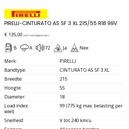
PIRELLI-CINTURATO AS SF 3 XL 215/55 R18 99V
€
135,00
excl montagekosten
B
A
72
Ja
Nee
Merk
:
PIRELLI
Bandtype
:
CINTURATO AS SF 3 XL
Breedte
:
215
Hoogte
:
55
Diameter
:
18
Load index
:
99 (775 kg max. belasting per
wiel)
Snelheid
:
V tot 240 km/u