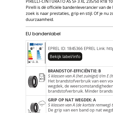
PIRELLI-CINTURATO AS SF 3 XL 235/50 R18 1
Pirelli is dé officiële bandenleverancier van d
zoek is naar prestaties, grip en stijl. Of je n
duurzaamheid.
EU bandenlabel
EPREL ID: 1845366 EPREL Link: htt
Bekijk label/info
BRANDSTOF-EFFICIËNTIE: B
5 klassen van A (het zuinigst) t/m E (h
Het brandstofverbruik van een voer
wegdek, de weersomstandigheden e
brandstofverbruik. Minder brands
GRIP OP NAT WEGDEK: A
5 klassen van A (de kortste remweg) 
De grip van een band op nat wegd