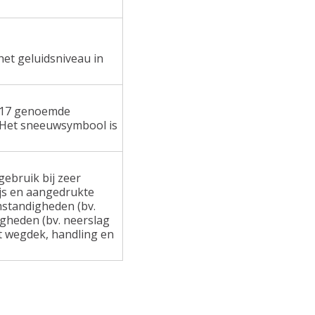
het geluidsniveau in
 117 genoemde
 Het sneeuwsymbool is
ebruik bij zeer
ijs en aangedrukte
standigheden (bv.
gheden (bv. neerslag
at wegdek, handling en