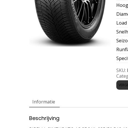
Hoog
Diam
Load 
Snelh
Seiz
Runfl
Speci
SKU:
Categ
VERGE
Informatie
Beschrijving