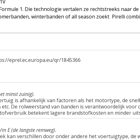
01V
e Formule 1. Die technologie vertalen ze rechtstreeks naar de
u zomerbanden, winterbanden of all season zoekt  Pirelli co
ps://eprel.ec.europa.eu/qr/1845366
et minst zuinig).
tuig is afhankelijk van factoren als het motortype, de snel
tc. De rolweerstand van banden is verantwoordelijk voor c
tofverbruik betekent lagere brandstofkosten en minder uit
t/m E (de langste remweg).
ek kan verschillen door onder andere het voertuigtype, d