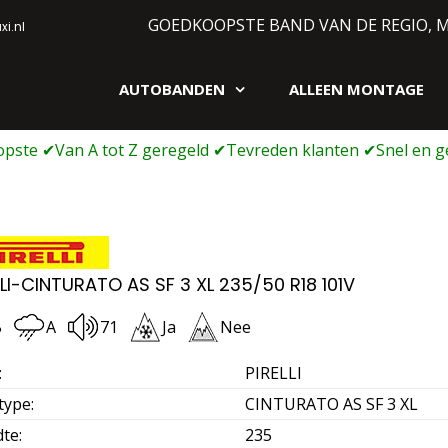
GOEDKOOPSTE BAND VAN DE REGIO, 
i.nl
AUTOBANDEN
ALLEEN MONTAGE
gen webshop
LLI-CINTURATO AS SF 3 XL 235/50 R18 101V
B
A
71
Ja
Nee
:
PIRELLI
type
:
CINTURATO AS SF 3 XL
dte
:
235