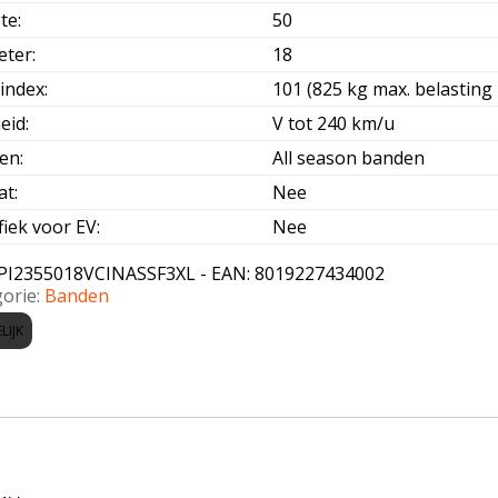
te
:
50
eter
:
18
index
:
101 (825 kg max. belasting 
eid
:
V tot 240 km/u
oen
:
All season banden
at
:
Nee
fiek voor EV
:
Nee
PI2355018VCINASSF3XL - EAN: 8019227434002
orie:
Banden
LIJK