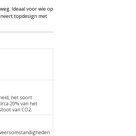
 weg. Ideaal voor wie op
mbineert topdesign met
heid, het soort
irca 20% van het
stoot van CO2.
e weersomstandigheden