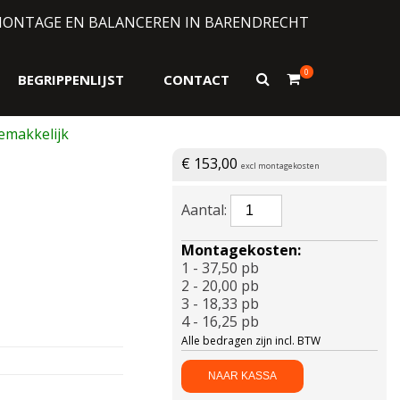
MONTAGE EN BALANCEREN IN BARENDRECHT
0
Toon
BEGRIPPENLIJST
CONTACT
zoekformulier
€
153,00
excl montagekosten
PIRELLI-
CINTURATO
AS
Montagekosten:
SF
1 - 37,50 pb
3
2 - 20,00 pb
XL
3 - 18,33 pb
235/50
4 - 16,25 pb
R18
Alle bedragen zijn incl. BTW
101V
aantal
NAAR KASSA