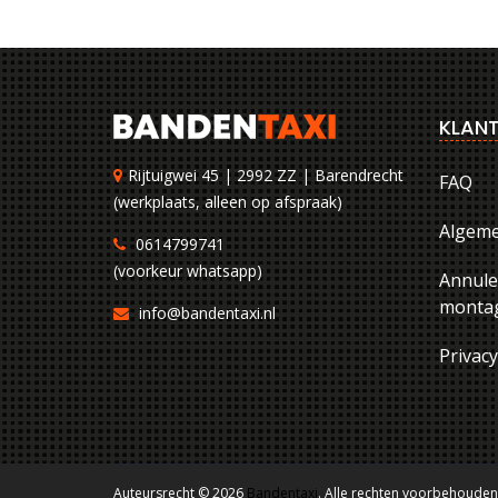
KLANT
Rijtuigwei 45 | 2992 ZZ | Barendrecht
FAQ
(werkplaats, alleen op afspraak)
Algem
0614799741
(voorkeur whatsapp)
Annule
montag
info@bandentaxi.nl
Privac
Auteursrecht © 2026
Bandentaxi
. Alle rechten voorbehouden