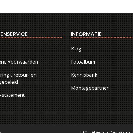
ENSERVICE
INFORMATIE
Blog
ene Voorwaarden
Fotoalbum
ring-, retour- en
Kennisbank
ebeleid
Montagepartner
y-statement
.
FAQ
Algemene Voorwaarden