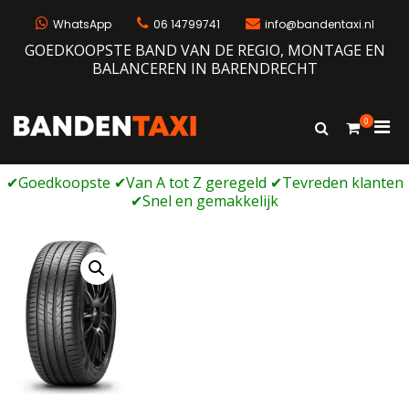
Ga
naar
WhatsApp
06 14799741
info@bandentaxi.nl
de
GOEDKOOPSTE BAND VAN DE REGIO, MONTAGE EN
inhoud
BALANCEREN IN BARENDRECHT
0
Prim
Toon
Bandentaxi
Bandengarage met eigen webshop
zoekformulie
men
voor
mobi