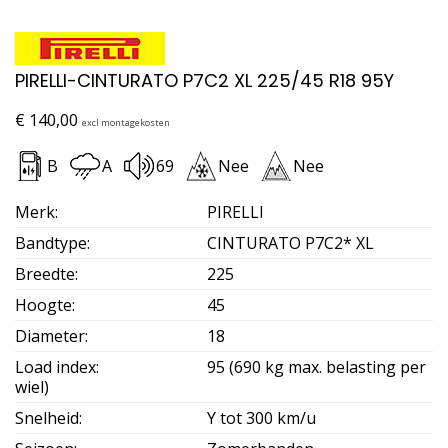
PIRELLI-CINTURATO P7C2 XL 225/45 R18 95Y
€
140,00
excl montagekosten
B
A
69
Nee
Nee
Merk
:
PIRELLI
Bandtype
:
CINTURATO P7C2* XL
Breedte
:
225
Hoogte
:
45
Diameter
:
18
Load index
:
95 (690 kg max. belasting per
wiel)
Snelheid
:
Y tot 300 km/u