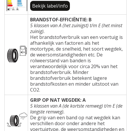
Bekijk label/info
BRANDSTOF-EFFICIËNTIE: B
5 klassen van A (het zuinigst) t/m E (het minst
zuinig).
Het brandstofverbruik van een voertuig is
afhankelijk van factoren als het
motortype, de snelheid, het soort wegdek,
de weersomstandigheden etc. De
rolweerstand van banden is
verantwoordelijk voor circa 20% van het
brandstofverbruik. Minder
brandstofverbruik betekent lagere
brandstofkosten en minder uitstoot van
CO2.
GRIP OP NAT WEGDEK: A
5 klassen van A (de kortste remweg) t/m E (de
langste remweg).
De grip van een band op nat wegdek kan
verschillen door onder andere het
voertuigtype, de weersomstandigheden en