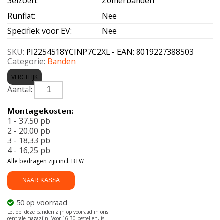
Seizoen
:
Zomerbanden
Runflat
:
Nee
Specifiek voor EV
:
Nee
SKU:
PI2254518YCINP7C2XL - EAN: 8019227388503
Categorie:
Banden
VERGELIJK
PIRELLI-
CINTURATO
P7C2
Montagekosten:
XL
1 - 37,50 pb
225/45
2 - 20,00 pb
R18
3 - 18,33 pb
95Y
4 - 16,25 pb
aantal
Alle bedragen zijn incl. BTW
NAAR KASSA
50 op voorraad