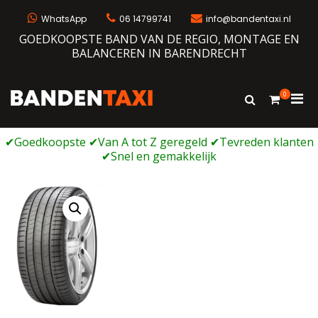
Ga
naar
WhatsApp
06 14799741
info@bandentaxi.nl
de
GOEDKOOPSTE BAND VAN DE REGIO, MONTAGE EN
inhoud
BALANCEREN IN BARENDRECHT
0
Prim
Toon
Bandentaxi
Bandengarage met eigen webshop
zoekformulie
men
voor
mobi