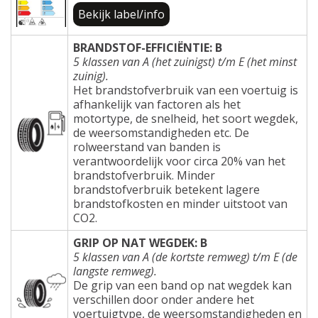
Bekijk label/info
BRANDSTOF-EFFICIËNTIE: B
5 klassen van A (het zuinigst) t/m E (het minst
zuinig).
Het brandstofverbruik van een voertuig is
afhankelijk van factoren als het
motortype, de snelheid, het soort wegdek,
de weersomstandigheden etc. De
rolweerstand van banden is
verantwoordelijk voor circa 20% van het
brandstofverbruik. Minder
brandstofverbruik betekent lagere
brandstofkosten en minder uitstoot van
CO2.
GRIP OP NAT WEGDEK: B
5 klassen van A (de kortste remweg) t/m E (de
langste remweg).
De grip van een band op nat wegdek kan
verschillen door onder andere het
voertuigtype, de weersomstandigheden en