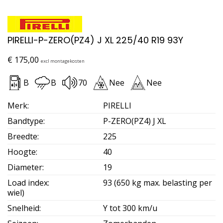
PIRELLI-P-ZERO(PZ4) J XL 225/40 R19 93Y
€
175,00
excl montagekosten
B
B
70
Nee
Nee
Merk
:
PIRELLI
Bandtype
:
P-ZERO(PZ4) J XL
Breedte
:
225
Hoogte
:
40
Diameter
:
19
Load index
:
93 (650 kg max. belasting per
wiel)
Snelheid
:
Y tot 300 km/u