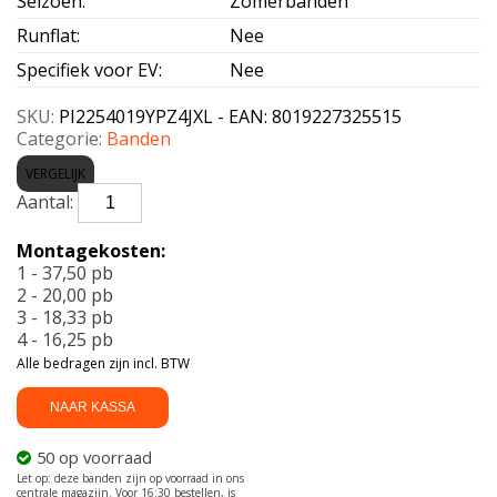
Seizoen
:
Zomerbanden
Runflat
:
Nee
Specifiek voor EV
:
Nee
SKU:
PI2254019YPZ4JXL - EAN: 8019227325515
Categorie:
Banden
VERGELIJK
PIRELLI-
P-
ZERO(PZ4)
Montagekosten:
J
1 - 37,50 pb
XL
2 - 20,00 pb
225/40
3 - 18,33 pb
R19
4 - 16,25 pb
93Y
Alle bedragen zijn incl. BTW
aantal
NAAR KASSA
50 op voorraad