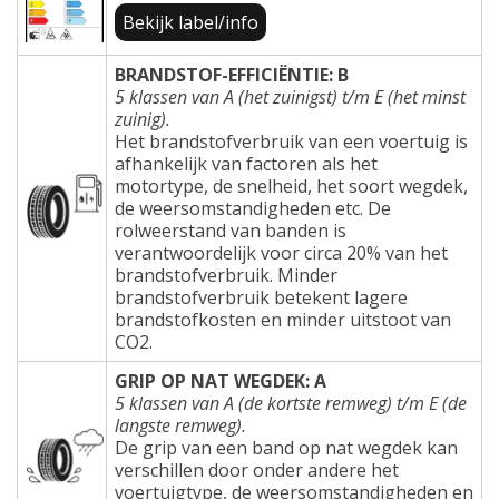
Bekijk label/info
BRANDSTOF-EFFICIËNTIE: B
5 klassen van A (het zuinigst) t/m E (het minst
zuinig).
Het brandstofverbruik van een voertuig is
afhankelijk van factoren als het
motortype, de snelheid, het soort wegdek,
de weersomstandigheden etc. De
rolweerstand van banden is
verantwoordelijk voor circa 20% van het
brandstofverbruik. Minder
brandstofverbruik betekent lagere
brandstofkosten en minder uitstoot van
CO2.
GRIP OP NAT WEGDEK: A
5 klassen van A (de kortste remweg) t/m E (de
langste remweg).
De grip van een band op nat wegdek kan
verschillen door onder andere het
voertuigtype, de weersomstandigheden en