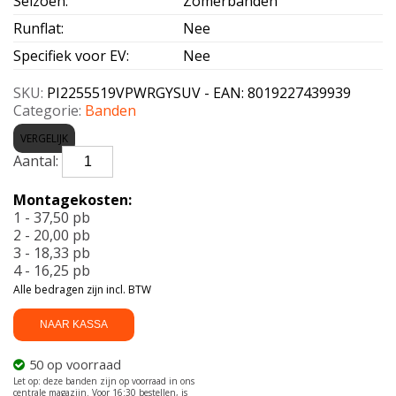
Seizoen
:
Zomerbanden
Runflat
:
Nee
Specifiek voor EV
:
Nee
SKU:
PI2255519VPWRGYSUV - EAN: 8019227439939
Categorie:
Banden
VERGELIJK
PIRELLI-
POWERGY
225/55
Montagekosten:
R19
1 - 37,50 pb
99V
2 - 20,00 pb
aantal
3 - 18,33 pb
4 - 16,25 pb
Alle bedragen zijn incl. BTW
NAAR KASSA
50 op voorraad