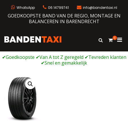
Ga
naar
WhatsApp
06 14799741
info@bandentaxi.nl
de
GOEDKOOPSTE BAND VAN DE REGIO, MONTAGE EN
inhoud
BALANCEREN IN BARENDRECHT
0
Prim
Toon
Bandentaxi
Bandengarage met eigen webshop
zoekformulie
men
voor
mobi