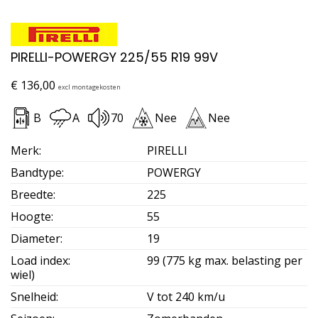
PIRELLI-POWERGY 225/55 R19 99V
€
136,00
excl montagekosten
B
A
70
Nee
Nee
Merk
:
PIRELLI
Bandtype
:
POWERGY
Breedte
:
225
Hoogte
:
55
Diameter
:
19
Load index
:
99 (775 kg max. belasting per
wiel)
Snelheid
:
V tot 240 km/u