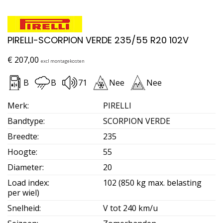
PIRELLI-SCORPION VERDE 235/55 R20 102V
€
207,00
excl montagekosten
B
B
71
Nee
Nee
Merk
:
PIRELLI
Bandtype
:
SCORPION VERDE
Breedte
:
235
Hoogte
:
55
Diameter
:
20
Load index
:
102 (850 kg max. belasting
per wiel)
Snelheid
:
V tot 240 km/u