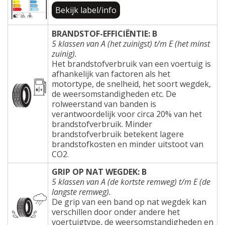
Bekijk label/info
BRANDSTOF-EFFICIËNTIE: B
5 klassen van A (het zuinigst) t/m E (het minst
zuinig).
Het brandstofverbruik van een voertuig is
afhankelijk van factoren als het
motortype, de snelheid, het soort wegdek,
de weersomstandigheden etc. De
rolweerstand van banden is
verantwoordelijk voor circa 20% van het
brandstofverbruik. Minder
brandstofverbruik betekent lagere
brandstofkosten en minder uitstoot van
CO2.
GRIP OP NAT WEGDEK: B
5 klassen van A (de kortste remweg) t/m E (de
langste remweg).
De grip van een band op nat wegdek kan
verschillen door onder andere het
voertuigtype, de weersomstandigheden en