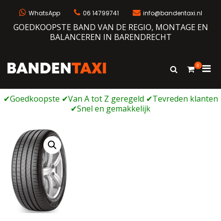
Ga
naar
WhatsApp
06 14799741
info@bandentaxi.nl
de
GOEDKOOPSTE BAND VAN DE REGIO, MONTAGE EN
inhoud
BALANCEREN IN BARENDRECHT
0
Prim
Toon
Bandentaxi
Bandengarage met eigen webshop
zoekformulie
men
voor
mobi