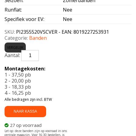
Seizoen
:
Zomerbanden
Runflat
:
Nee
Specifiek voor EV
:
Nee
SKU:
PI2355520VSCVER - EAN: 8019227253931
Categorie:
Banden
VERGELIJK
PIRELLI-
SCORPION
VERDE
Montagekosten:
235/55
1 - 37,50 pb
R20
2 - 20,00 pb
102V
3 - 18,33 pb
aantal
4 - 16,25 pb
Alle bedragen zijn incl. BTW
NAAR KASSA
27 op voorraad