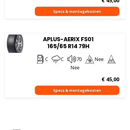
€
45,00
APLUS-AERIX FS01
165/65 R14 79H
C
C
70
Nee
Nee
€
45,00