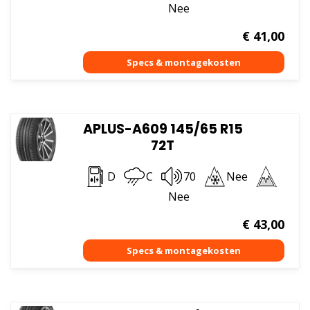
Nee
€
41,00
APLUS-A609 145/65 R15
72T
D
C
70
Nee
Nee
€
43,00