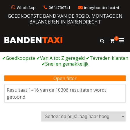
Ga
naar
WhatsApp
06 14799741
info@bandentaxi.nl
de
GOEDKOOPSTE BAND VAN DE REGIO, MONTAGE EN
inhoud
BALANCEREN IN BARENDRECHT
0
Prim
Toon
Bandentaxi
Bandengarage met eigen webshop
zoekformulie
men
voor
mobi
Open filter
Resultaat 1–16 van de 10306 resultaten wordt
Gesorteerd
getoond
op
prijs:
laag
naar