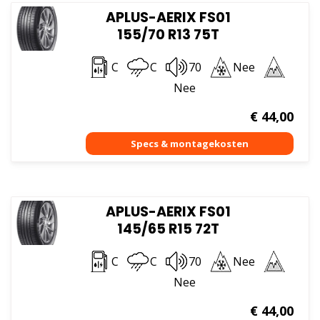
APLUS-AERIX FS01
155/70 R13 75T
C
C
70
Nee
Nee
€
44,00
APLUS-AERIX FS01
145/65 R15 72T
C
C
70
Nee
Nee
€
44,00