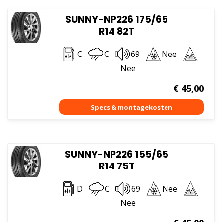
SUNNY-NP226 175/65
R14 82T
C
C
69
Nee
Nee
€
45,00
SUNNY-NP226 155/65
R14 75T
D
C
69
Nee
Nee