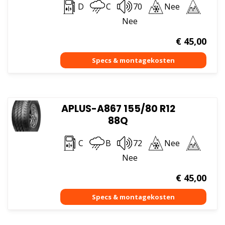
D
C
70
Nee
Nee
€
45,00
APLUS-A867 155/80 R12
88Q
C
B
72
Nee
Nee
€
45,00