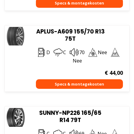
APLUS-A609 155/70 R13
75T
D
C
70
Nee
Nee
€
44,00
SUNNY-NP226 165/65
R14 79T
C
C
69
Nee