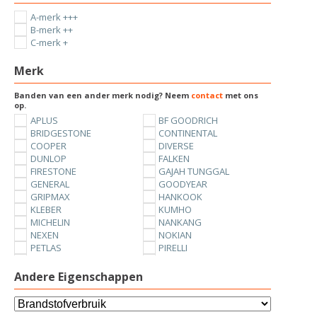
A-merk +++
B-merk ++
C-merk +
Merk
Banden van een ander merk nodig? Neem
contact
met ons
op.
APLUS
BF GOODRICH
BRIDGESTONE
CONTINENTAL
COOPER
DIVERSE
DUNLOP
FALKEN
FIRESTONE
GAJAH TUNGGAL
GENERAL
GOODYEAR
GRIPMAX
HANKOOK
KLEBER
KUMHO
MICHELIN
NANKANG
NEXEN
NOKIAN
PETLAS
PIRELLI
SUNNY
TOYO
UNIROYAL
VREDESTEIN
Andere Eigenschappen
YOKOHAMA