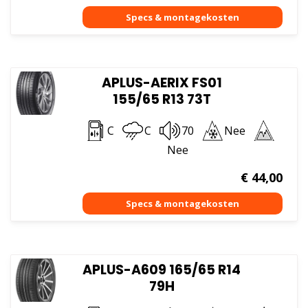
APLUS-AERIX FS01
155/65 R13 73T
C
C
70
Nee
Nee
€
44,00
APLUS-A609 165/65 R14
79H