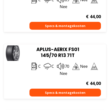
Nee
€
44,00
APLUS-AERIX FS01
145/70 R13 71T
C
C
70
Nee
Nee
€
44,00