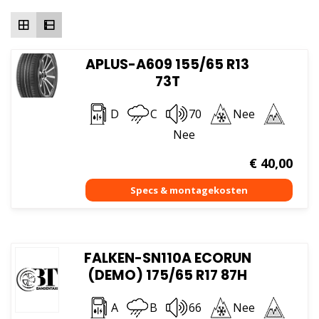
hoog
APLUS-A609 155/65 R13
73T
D
C
70
Nee
Nee
€
40,00
FALKEN-SN110A ECORUN
(DEMO) 175/65 R17 87H
A
B
66
Nee