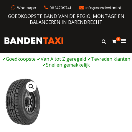
Ga
naar
WhatsApp
06 14799741
info@bandentaxi.nl
de
GOEDKOOPSTE BAND VAN DE REGIO, MONTAGE EN
inhoud
BALANCEREN IN BARENDRECHT
0
Prim
Toon
Bandentaxi
Bandengarage met eigen webshop
zoekformulie
men
voor
mobi