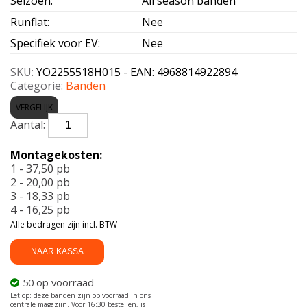
Seizoen
:
All season banden
Runflat
:
Nee
Specifiek voor EV
:
Nee
SKU:
YO2255518H015 - EAN: 4968814922894
Categorie:
Banden
VERGELIJK
YOKOHAMA-
G015
225/55
Montagekosten:
R18
1 - 37,50 pb
98H
2 - 20,00 pb
aantal
3 - 18,33 pb
4 - 16,25 pb
Alle bedragen zijn incl. BTW
NAAR KASSA
50 op voorraad