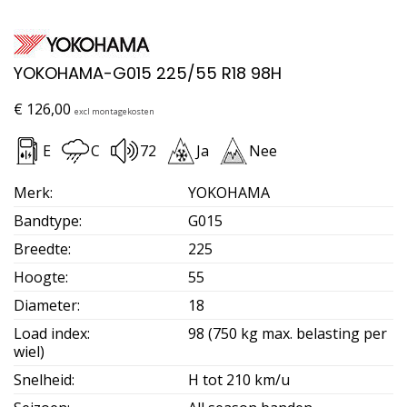
YOKOHAMA-G015 225/55 R18 98H
€
126,00
excl montagekosten
E
C
72
Ja
Nee
Merk
:
YOKOHAMA
Bandtype
:
G015
Breedte
:
225
Hoogte
:
55
Diameter
:
18
Load index
:
98 (750 kg max. belasting per
wiel)
Snelheid
:
H tot 210 km/u