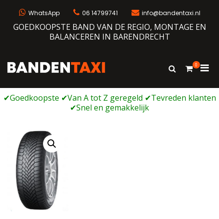
Ga
naar
WhatsApp
06 14799741
info@bandentaxi.nl
de
GOEDKOOPSTE BAND VAN DE REGIO, MONTAGE EN
inhoud
BALANCEREN IN BARENDRECHT
0
Prim
Toon
Bandentaxi
Bandengarage met eigen webshop
zoekformulie
men
voor
mobi