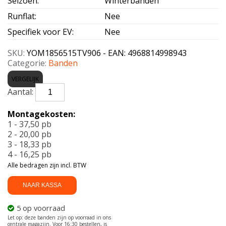
Seizoen
:
Winterbanden
Runflat
:
Nee
Specifiek voor EV
:
Nee
SKU:
YOM1856515TV906 - EAN: 4968814998943
Categorie:
Banden
VERGELIJK
YOKOHAMA-
V906
BLUEARTH
Montagekosten:
185/65
1 - 37,50 pb
R15
2 - 20,00 pb
88T
3 - 18,33 pb
aantal
4 - 16,25 pb
Alle bedragen zijn incl. BTW
NAAR KASSA
5 op voorraad