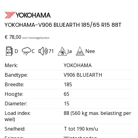
YOKOHAMA-V906 BLUEARTH 185/65 R15 88T
€
78,00
excl montagekosten
D
C
71
Ja
Nee
Merk
:
YOKOHAMA
Bandtype
:
V906 BLUEARTH
Breedte
:
185
Hoogte
:
65
Diameter
:
15
Load index
:
88 (560 kg max. belasting per
wiel)
Snelheid
:
T tot 190 km/u