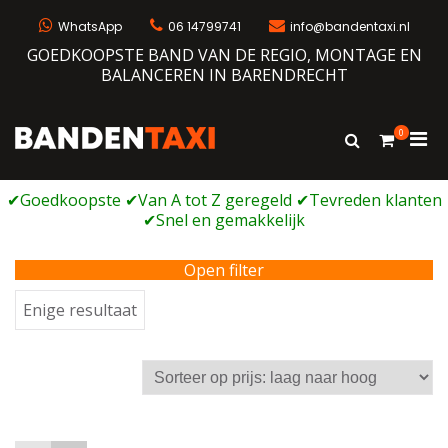
Ga
naar
WhatsApp
06 14799741
info@bandentaxi.nl
de
GOEDKOOPSTE BAND VAN DE REGIO, MONTAGE EN
inhoud
BALANCEREN IN BARENDRECHT
0
Prim
Toon
Bandentaxi
Bandengarage met eigen webshop
zoekformulie
men
voor
mobi
Open filter
Enige resultaat