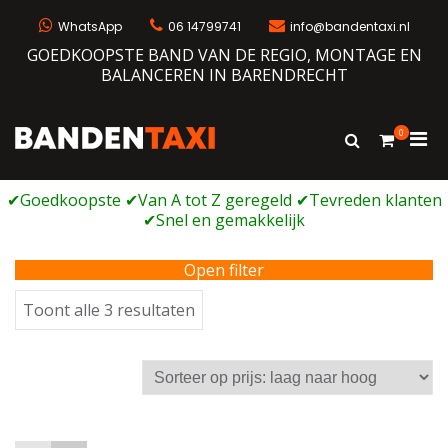
Ga
naar
WhatsApp
06 14799741
info@bandentaxi.nl
de
GOEDKOOPSTE BAND VAN DE REGIO, MONTAGE EN
inhoud
BALANCEREN IN BARENDRECHT
0
Prim
Toon
Bandentaxi
Bandengarage met eigen webshop
zoekformulie
men
voor
mobi
Open filter
Gesorteerd
Toont alle 3 resultaten
op
prijs:
laag
naar
hoog