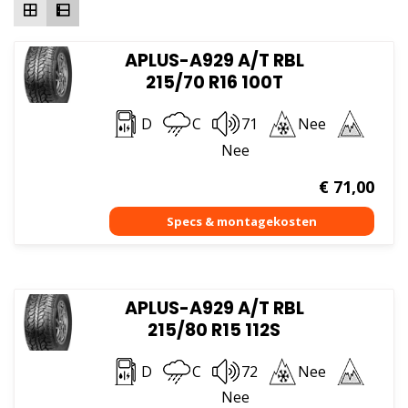
APLUS-A929 A/T RBL
215/70 R16 100T
D
C
71
Nee
Nee
€
71,00
APLUS-A929 A/T RBL
215/80 R15 112S
D
C
72
Nee
Nee