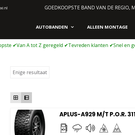
GOEDKOOPSTE BAND VAN DE REGIO, 
i.nl
AUTOBANDEN
ALLEEN MONTAGE
gen webshop
Enige resultaat
APLUS-A929 M/T P.O.R. 31