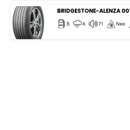
BRIDGESTONE-ALENZA 001
B
A
71
Nee