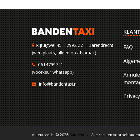
KLANT
Rijtuigwei 45 | 2992 ZZ | Barendrecht
FAQ
(werkplaats, alleen op afspraak)
Algem
0614799741
(voorkeur whatsapp)
Annule
montag
info@bandentaxi.nl
Privac
Auteursrecht © 2026
Bandentaxi
. Alle rechten voorbehouden