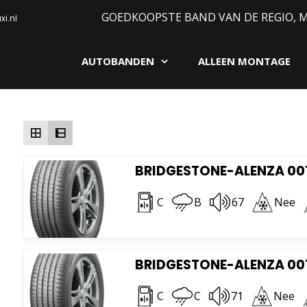
GOEDKOOPSTE BAND VAN DE REGIO, 
i.nl
AUTOBANDEN
ALLEEN MONTAGE
gen webshop
Gesorteerd
Toont alle 6 resultaten
op
prijs:
laag
naar
hoog
BRIDGESTONE-ALENZA 001 
C
B
67
Nee
BRIDGESTONE-ALENZA 001
C
C
71
Nee