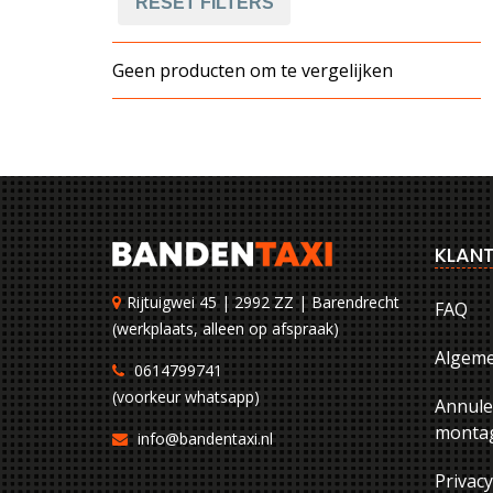
RESET FILTERS
Geen producten om te vergelijken
KLANT
Rijtuigwei 45 | 2992 ZZ | Barendrecht
FAQ
(werkplaats, alleen op afspraak)
Algem
0614799741
(voorkeur whatsapp)
Annule
montag
info@bandentaxi.nl
Privac