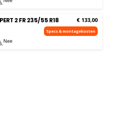
Nee
ERT 2 FR 235/55 R18
€
133,00
Nee