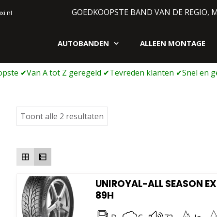
GOEDKOOPSTE BAND VAN DE REGIO, 
i.nl
AUTOBANDEN
ALLEEN MONTAGE
gen webshop
Gesorteerd
Toont alle 2 resultaten
op
prijs:
laag
naar
hoog
UNIROYAL-ALL SEASON EXP
89H