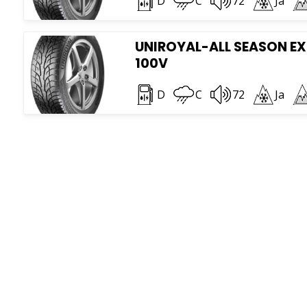
D
C
72
Ja
UNIROYAL-ALL SEASON EXP
100V
D
C
72
Ja