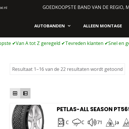
GOEDKOOPSTE BAND VAN DE REGIO, 
i.nl
AUTOBANDEN
ALLEEN MONTAGE
gen webshop
Ge
Resultaat 1–16 van de 22 resultaten wordt getoond
op
pri
la
na
ho
PETLAS-ALL SEASON PT565
C
C
71
Ja