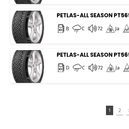
PETLAS-ALL SEASON PT565
B
C
72
Ja
PETLAS-ALL SEASON PT565
D
C
72
Ja
1
2