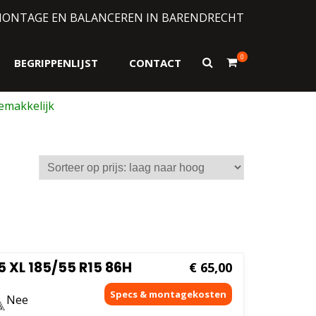
MONTAGE EN BALANCEREN IN BARENDRECHT
0
Toon
BEGRIPPENLIJST
CONTACT
zoekformulier
sorteerd
js:
ag
ar
og
 XL 185/55 R15 86H
€
65,00
Nee