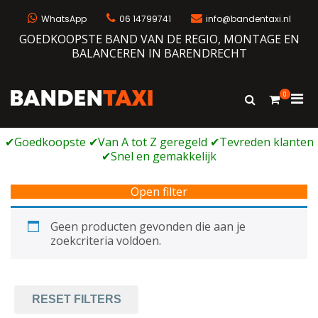
Ga
naar
WhatsApp
06 14799741
info@bandentaxi.nl
de
GOEDKOOPSTE BAND VAN DE REGIO, MONTAGE EN
inhoud
BALANCEREN IN BARENDRECHT
0
Prim
Toon
Bandentaxi
Bandengarage met eigen webshop
zoekformulie
men
voor
mobi
Open filter
Geen producten gevonden die aan je
zoekcriteria voldoen.
RESET FILTERS