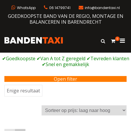
Ga
naar
WhatsApp
06 14799741
info@bandentaxi.nl
de
GOEDKOOPSTE BAND VAN DE REGIO, MONTAGE EN
inhoud
BALANCEREN IN BARENDRECHT
0
Prim
Toon
Bandentaxi
Bandengarage met eigen webshop
zoekformulie
men
voor
mobi
Open filter
Enige resultaat