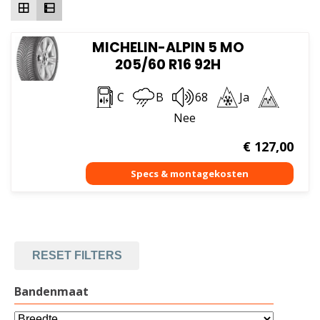
MICHELIN-ALPIN 5 MO
205/60 R16 92H
C
B
68
Ja
Nee
€
127,00
RESET FILTERS
Bandenmaat