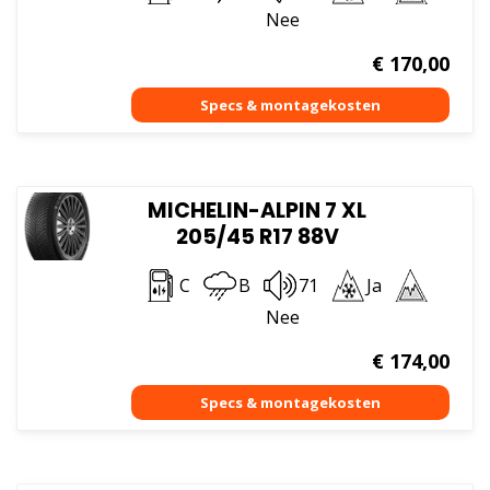
Nee
€
170,00
MICHELIN-ALPIN 7 XL
205/45 R17 88V
C
B
71
Ja
Nee
€
174,00