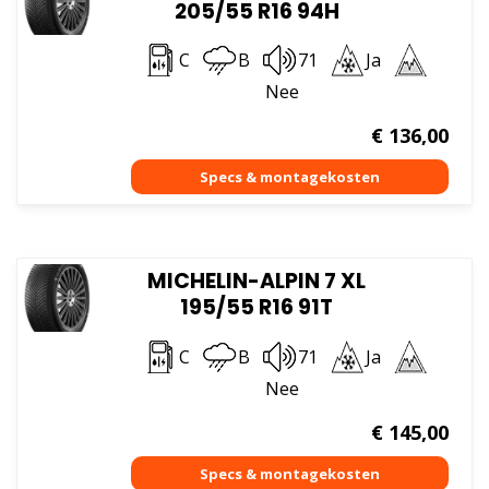
205/55 R16 94H
C
B
71
Ja
Nee
€
136,00
MICHELIN-ALPIN 7 XL
195/55 R16 91T
C
B
71
Ja
Nee
€
145,00