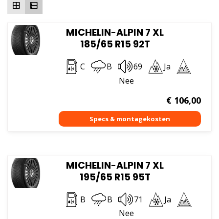
MICHELIN-ALPIN 7 XL
185/65 R15 92T
C
B
69
Ja
Nee
€
106,00
MICHELIN-ALPIN 7 XL
195/65 R15 95T
B
B
71
Ja
Nee