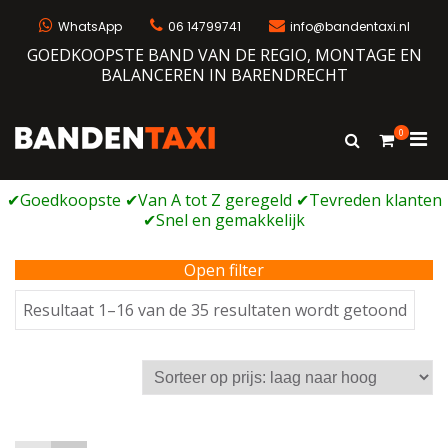
Ga
naar
WhatsApp
06 14799741
info@bandentaxi.nl
de
GOEDKOOPSTE BAND VAN DE REGIO, MONTAGE EN
inhoud
BALANCEREN IN BARENDRECHT
0
Prim
Toon
Bandentaxi
Bandengarage met eigen webshop
zoekformulie
men
voor
mobi
Open filter
Geso
Resultaat 1–16 van de 35 resultaten wordt getoond
op
prijs:
laag
naar
hoog