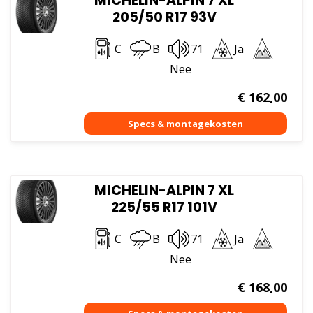
MICHELIN-ALPIN 7 XL
205/50 R17 93V
C
B
71
Ja
Nee
€
162,00
MICHELIN-ALPIN 7 XL
225/55 R17 101V
C
B
71
Ja
Nee
€
168,00