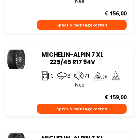
Nee
€
156,00
MICHELIN-ALPIN 7 XL
225/45 R17 94V
C
B
71
Ja
Nee
€
159,00