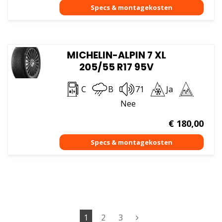
MICHELIN-ALPIN 7 XL
205/55 R17 95V
C
B
71
Ja
Nee
€
180,00
1
2
3