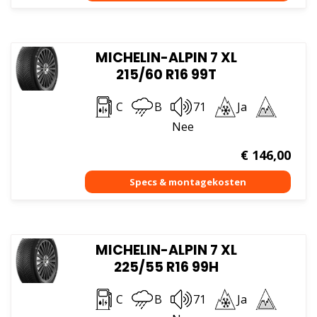
MICHELIN-ALPIN 7 XL
215/60 R16 99T
C
B
71
Ja
Nee
€
146,00
MICHELIN-ALPIN 7 XL
225/55 R16 99H
C
B
71
Ja