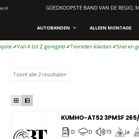
GOEDKOOPSTE BAND VAN DE REGIO, 
i.nl
AUTOBANDEN
ALLEEN MONTAGE
gen webshop
Gesorteerd
Toont alle 2 resultaten
op
prijs:
laag
naar
hoog
KUMHO-AT52 3PMSF 265/6
D
D
73
Ja