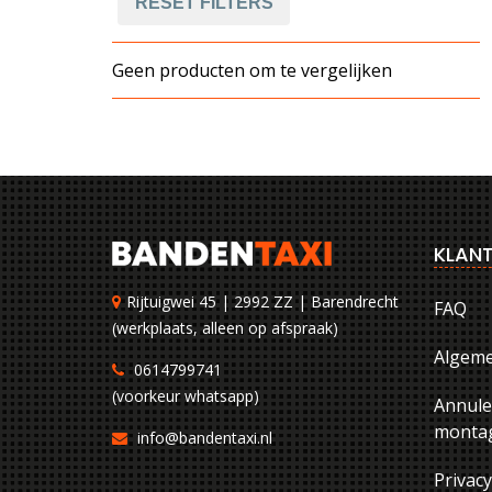
RESET FILTERS
Geen producten om te vergelijken
KLANT
Rijtuigwei 45 | 2992 ZZ | Barendrecht
FAQ
(werkplaats, alleen op afspraak)
Algem
0614799741
(voorkeur whatsapp)
Annule
montag
info@bandentaxi.nl
Privac