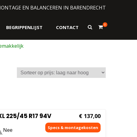
MONTAGE EN BALANCEREN IN BARENDRECHT
0
Toon
BEGRIPPENLIJST
CONTACT
zoekformulier
sorteerd
js:
ag
ar
og
L 225/45 R17 94V
€
137,00
Nee