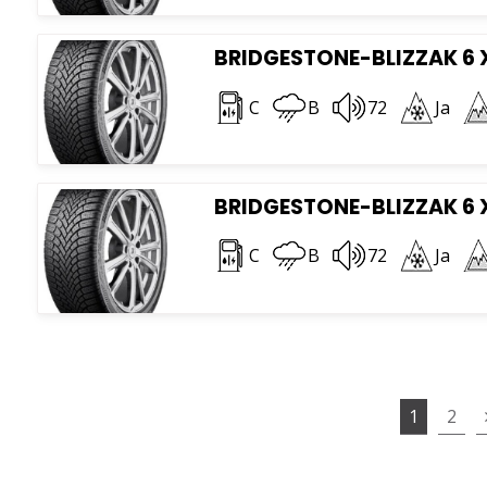
BRIDGESTONE-BLIZZAK 6 
C
B
72
Ja
BRIDGESTONE-BLIZZAK 6 X
C
B
72
Ja
1
2