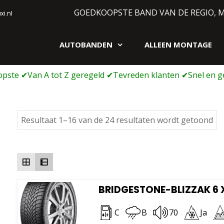
GOEDKOOPSTE BAND VAN DE REGIO, 
i.nl
AUTOBANDEN
ALLEEN MONTAGE
gen webshop
Ge
Resultaat 1–16 van de 24 resultaten wordt getoond
op
pri
la
na
ho
BRIDGESTONE-BLIZZAK 6 X
C
B
70
Ja