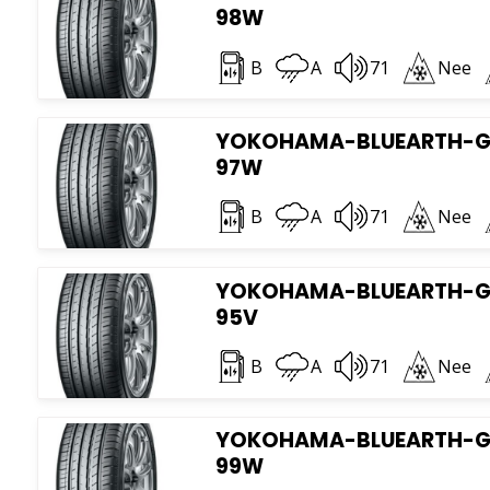
98W
B
A
71
Nee
YOKOHAMA-BLUEARTH-GT 
97W
B
A
71
Nee
YOKOHAMA-BLUEARTH-GT 
95V
B
A
71
Nee
YOKOHAMA-BLUEARTH-GT 
99W