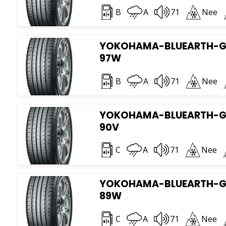
B
A
71
Nee
YOKOHAMA-BLUEARTH-GT 
97W
B
A
71
Nee
YOKOHAMA-BLUEARTH-GT 
90V
C
A
71
Nee
YOKOHAMA-BLUEARTH-GT 
89W
C
A
71
Nee