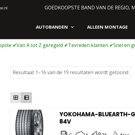
GOEDKOOPSTE BAND VAN DE REGIO, 
i.nl
AUTOBANDEN
ALLEEN MONTAGE
gen webshop
Ge
Resultaat 1–16 van de 19 resultaten wordt getoond
op
pri
la
na
ho
YOKOHAMA-BLUEARTH-GT 
84V