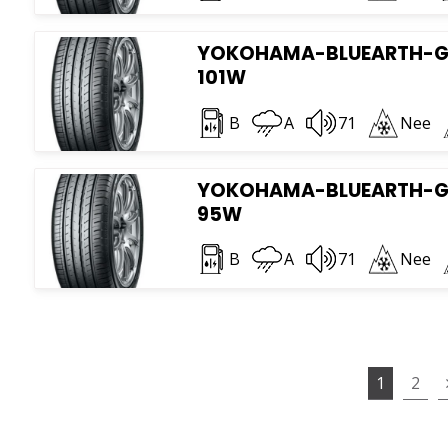
YOKOHAMA-BLUEARTH-GT 
101W
B
A
71
Nee
YOKOHAMA-BLUEARTH-GT 
95W
B
A
71
Nee
1
2