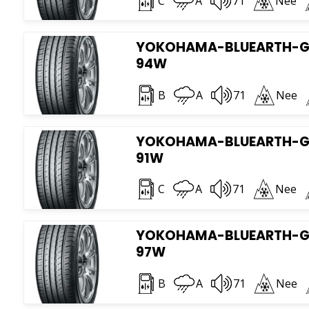
C
A
71
Nee
YOKOHAMA-BLUEARTH-GT 
94W
B
A
71
Nee
YOKOHAMA-BLUEARTH-GT 
91W
C
A
71
Nee
YOKOHAMA-BLUEARTH-GT 
97W
B
A
71
Nee