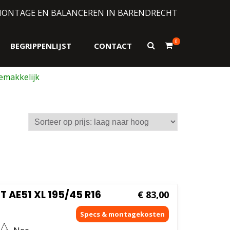
MONTAGE EN BALANCEREN IN BARENDRECHT
0
Toon
BEGRIPPENLIJST
CONTACT
zoekformulier
sorteerd
js:
ag
ar
og
AE51 XL 195/45 R16
€
83,00