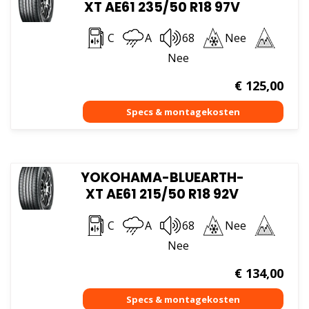
XT AE61 235/50 R18 97V
C
A
68
Nee
Nee
€
125,00
YOKOHAMA-BLUEARTH-
XT AE61 215/50 R18 92V
C
A
68
Nee
Nee
€
134,00