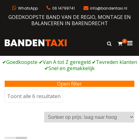
Ga
naar
WhatsApp
06 14799741
info@bandentaxi.nl
de
GOEDKOOPSTE BAND VAN DE REGIO, MONTAGE EN
inhoud
BALANCEREN IN BARENDRECHT
0
Prim
Toon
Bandentaxi
Bandengarage met eigen webshop
zoekformulie
men
voor
mobi
Open filter
Gesorteerd
Toont alle 6 resultaten
op
prijs:
laag
naar
hoog