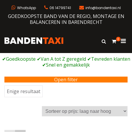
Ga
naar
WhatsApp
06 14799741
info@bandentaxi.nl
de
GOEDKOOPSTE BAND VAN DE REGIO, MONTAGE EN
inhoud
BALANCEREN IN BARENDRECHT
0
Prim
Toon
Bandentaxi
Bandengarage met eigen webshop
zoekformulie
men
voor
mobi
Open filter
Enige resultaat