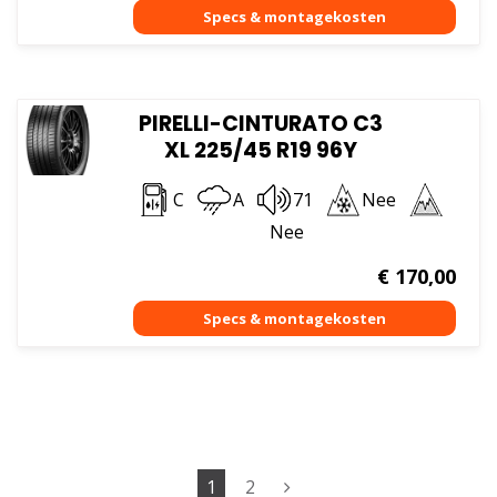
PIRELLI-CINTURATO C3
XL 225/45 R19 96Y
C
A
71
Nee
Nee
€
170,00
1
2