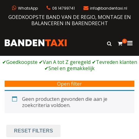
Ga
naar
WhatsApp
06 14799741
info@bandentaxi.nl
de
GOEDKOOPSTE BAND VAN DE REGIO, MONTAGE EN
inhoud
BALANCEREN IN BARENDRECHT
0
Prim
Toon
Bandentaxi
Bandengarage met eigen webshop
zoekformulie
men
voor
mobi
Open filter
Geen producten gevonden die aan je
zoekcriteria voldoen.
RESET FILTERS