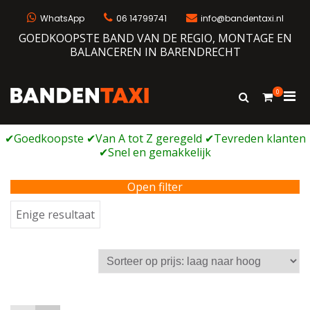
Ga
naar
WhatsApp
06 14799741
info@bandentaxi.nl
de
GOEDKOOPSTE BAND VAN DE REGIO, MONTAGE EN
inhoud
BALANCEREN IN BARENDRECHT
0
Prim
Toon
Bandentaxi
Bandengarage met eigen webshop
zoekformulie
men
voor
mobi
Open filter
Enige resultaat