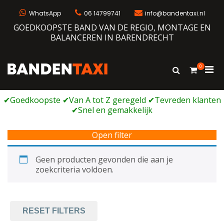
Ga
naar
WhatsApp
06 14799741
info@bandentaxi.nl
de
GOEDKOOPSTE BAND VAN DE REGIO, MONTAGE EN
inhoud
BALANCEREN IN BARENDRECHT
0
Prim
Toon
Bandentaxi
Bandengarage met eigen webshop
zoekformulie
men
voor
mobi
Open filter
Geen producten gevonden die aan je
zoekcriteria voldoen.
RESET FILTERS