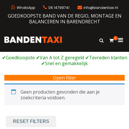
Ga
naar
WhatsApp
06 14799741
info@bandentaxi.nl
de
GOEDKOOPSTE BAND VAN DE REGIO, MONTAGE EN
inhoud
BALANCEREN IN BARENDRECHT
0
Prim
Toon
Bandentaxi
Bandengarage met eigen webshop
zoekformulie
men
voor
mobi
Open filter
Geen producten gevonden die aan je
zoekcriteria voldoen.
RESET FILTERS