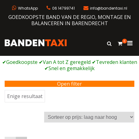
Ga
naar
WhatsApp
06 14799741
info@bandentaxi.nl
de
GOEDKOOPSTE BAND VAN DE REGIO, MONTAGE EN
inhoud
BALANCEREN IN BARENDRECHT
0
Prim
Toon
Bandentaxi
Bandengarage met eigen webshop
zoekformulie
men
voor
mobi
Open filter
Enige resultaat