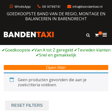
Ga
naar
WhatsApp
06 14799741
info@bandentaxi.nl
de
GOEDKOOPSTE BAND VAN DE REGIO, MONTAGE EN
inhoud
BALANCEREN IN BARENDRECHT
0
Prim
Toon
Bandentaxi
Bandengarage met eigen webshop
zoekformulie
men
voor
mobi
Open filter
Geen producten gevonden die aan je
zoekcriteria voldoen.
RESET FILTERS