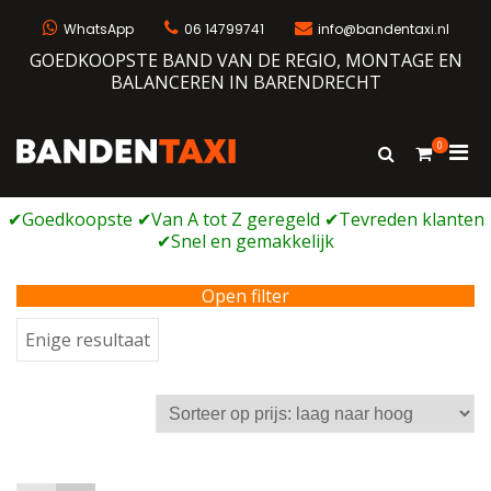
Ga
naar
WhatsApp
06 14799741
info@bandentaxi.nl
de
GOEDKOOPSTE BAND VAN DE REGIO, MONTAGE EN
inhoud
BALANCEREN IN BARENDRECHT
0
Prim
Toon
Bandentaxi
Bandengarage met eigen webshop
zoekformulie
men
voor
mobi
Open filter
Enige resultaat