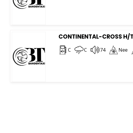
CONTINENTAL-CROSS H/T 
C
C
74
Nee