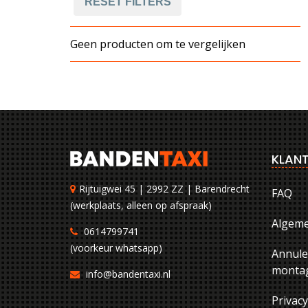
RESET FILTERS
Geen producten om te vergelijken
KLANT
Rijtuigwei 45 | 2992 ZZ | Barendrecht
FAQ
(werkplaats, alleen op afspraak)
Algem
0614799741
(voorkeur whatsapp)
Annule
montag
info@bandentaxi.nl
Privac