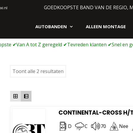
GOEDKOOPSTE BAND VAN DE REGIO, 
i.nl
AUTOBANDEN
ALLEEN MONTAGE
gen webshop
Gesorteerd
Toont alle 2 resultaten
op
prijs:
laag
naar
hoog
CONTINENTAL-CROSS H/T 
D
C
70
Nee