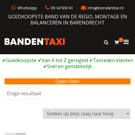
Ga
naar
WhatsApp
06 14799741
info@bandentaxi.nl
de
GOEDKOOPSTE BAND VAN DE REGIO, MONTAGE EN
inhoud
BALANCEREN IN BARENDRECHT
0
Prim
Toon
Bandentaxi
Bandengarage met eigen webshop
zoekformulie
men
voor
mobi
Open filter
Enige resultaat