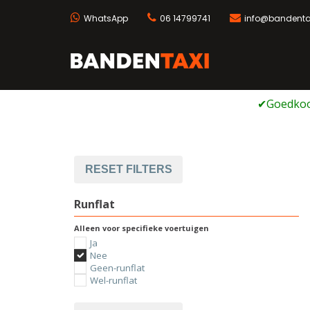
WhatsApp
06 14799741
info@bandentax
Bandentaxi
Bandengarage met ei
Ga
naar
de
inhoud
RESET FILTERS
Runflat
Alleen voor specifieke voertuigen
Ja
Nee
Geen-runflat
Wel-runflat