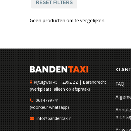
RESET FILTERS
Geen producten om te vergelijken
KLANT
Rijtuigwei 45 | 2992 ZZ | Barendrecht
FAQ
(werkplaats, alleen op afspraak)
Algem
0614799741
(voorkeur whatsapp)
Annule
montag
info@bandentaxi.nl
Privac