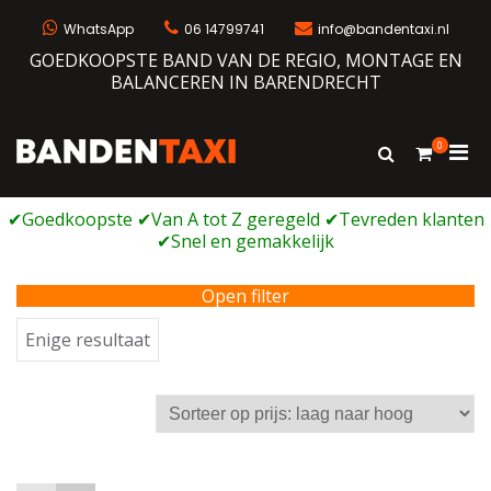
Ga
naar
WhatsApp
06 14799741
info@bandentaxi.nl
de
GOEDKOOPSTE BAND VAN DE REGIO, MONTAGE EN
inhoud
BALANCEREN IN BARENDRECHT
0
Prim
Toon
Bandentaxi
Bandengarage met eigen webshop
zoekformulie
men
voor
mobi
Open filter
Enige resultaat