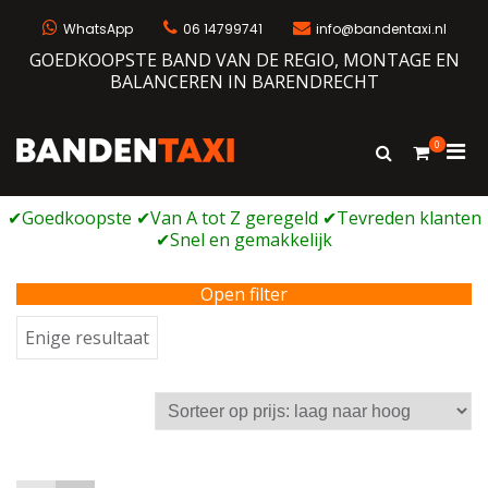
Ga
naar
WhatsApp
06 14799741
info@bandentaxi.nl
de
GOEDKOOPSTE BAND VAN DE REGIO, MONTAGE EN
inhoud
BALANCEREN IN BARENDRECHT
0
Prim
Toon
Bandentaxi
Bandengarage met eigen webshop
zoekformulie
men
voor
mobi
Open filter
Enige resultaat