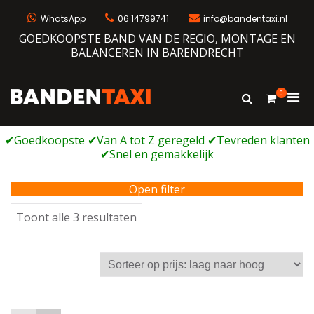
Ga
naar
WhatsApp
06 14799741
info@bandentaxi.nl
de
GOEDKOOPSTE BAND VAN DE REGIO, MONTAGE EN
inhoud
BALANCEREN IN BARENDRECHT
0
Prim
Toon
Bandentaxi
Bandengarage met eigen webshop
zoekformulie
men
voor
mobi
Open filter
Gesorteerd
Toont alle 3 resultaten
op
prijs:
laag
naar
hoog