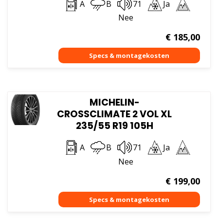
A
B
71
Ja
Nee
€
185,00
MICHELIN-
CROSSCLIMATE 2 VOL XL
235/55 R19 105H
A
B
71
Ja
Nee
€
199,00