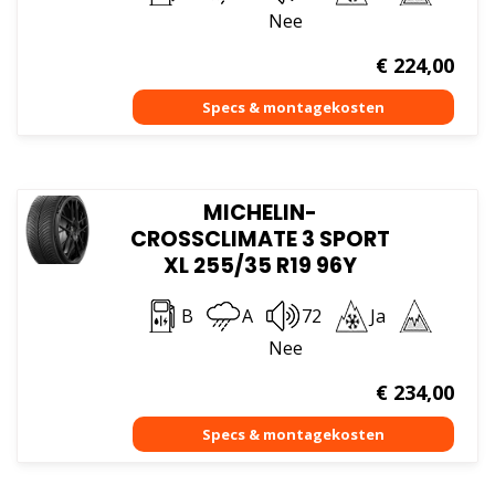
Nee
€
224,00
MICHELIN-
CROSSCLIMATE 3 SPORT
XL 255/35 R19 96Y
B
A
72
Ja
Nee
€
234,00