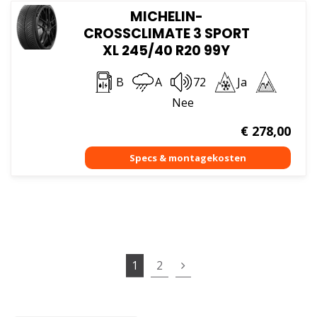
MICHELIN-
CROSSCLIMATE 3 SPORT
XL 245/40 R20 99Y
B
A
72
Ja
Nee
€
278,00
1
2