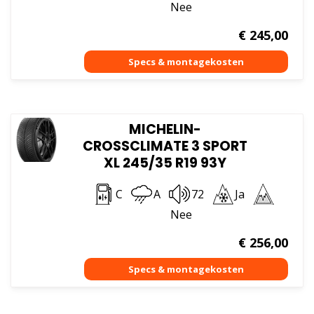
Nee
€
245,00
MICHELIN-
CROSSCLIMATE 3 SPORT
XL 245/35 R19 93Y
C
A
72
Ja
Nee
€
256,00