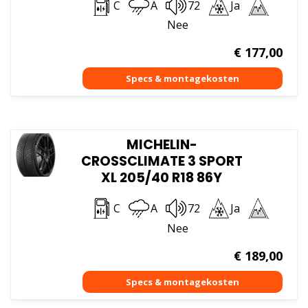
C
A
72
Ja
Nee
€
177,00
MICHELIN-
CROSSCLIMATE 3 SPORT
XL 205/40 R18 86Y
C
A
72
Ja
Nee
€
189,00