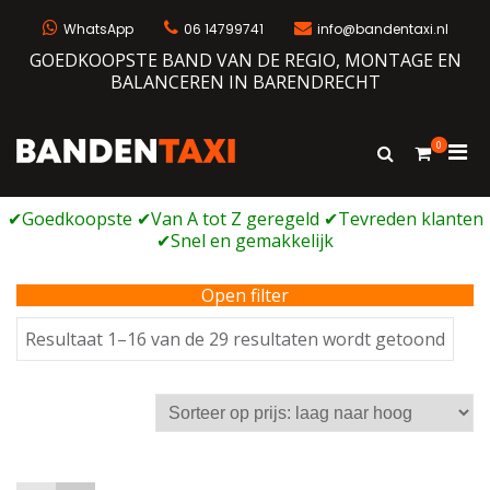
Ga
naar
WhatsApp
06 14799741
info@bandentaxi.nl
de
GOEDKOOPSTE BAND VAN DE REGIO, MONTAGE EN
inhoud
BALANCEREN IN BARENDRECHT
0
Prim
Toon
Bandentaxi
Bandengarage met eigen webshop
zoekformulie
men
voor
mobi
Open filter
Geso
Resultaat 1–16 van de 29 resultaten wordt getoond
op
prijs:
laag
naar
hoog