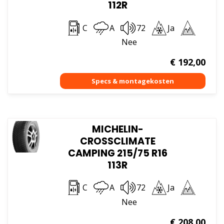
112R
C
A
72
Ja
Nee
€
192,00
MICHELIN-
CROSSCLIMATE
CAMPING 215/75 R16
113R
C
A
72
Ja
Nee
€
208,00