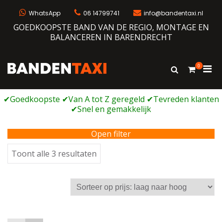
Ga
naar
WhatsApp
06 14799741
info@bandentaxi.nl
de
GOEDKOOPSTE BAND VAN DE REGIO, MONTAGE EN
inhoud
BALANCEREN IN BARENDRECHT
0
Prim
Toon
Bandentaxi
Bandengarage met eigen webshop
zoekformulie
men
voor
mobi
Open filter
Gesorteerd
Toont alle 3 resultaten
op
prijs:
laag
naar
hoog