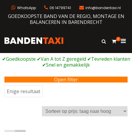
Ga
naar
WhatsApp
06 14799741
info@bandentaxi.nl
de
GOEDKOOPSTE BAND VAN DE REGIO, MONTAGE EN
inhoud
BALANCEREN IN BARENDRECHT
0
Prim
Toon
Bandentaxi
Bandengarage met eigen webshop
zoekformulie
men
voor
mobi
Open filter
Enige resultaat