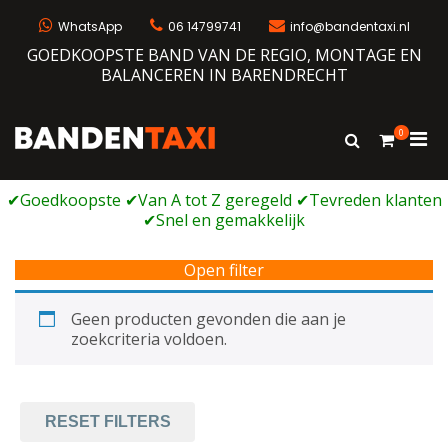
Ga
naar
WhatsApp
06 14799741
info@bandentaxi.nl
de
GOEDKOOPSTE BAND VAN DE REGIO, MONTAGE EN
inhoud
BALANCEREN IN BARENDRECHT
0
Prim
Toon
Bandentaxi
Bandengarage met eigen webshop
zoekformulie
men
voor
mobi
Open filter
Geen producten gevonden die aan je
zoekcriteria voldoen.
RESET FILTERS