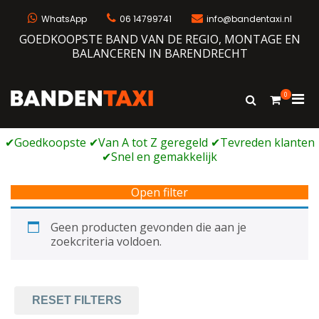
Ga
naar
WhatsApp
06 14799741
info@bandentaxi.nl
de
GOEDKOOPSTE BAND VAN DE REGIO, MONTAGE EN
inhoud
BALANCEREN IN BARENDRECHT
0
Prim
Toon
Bandentaxi
Bandengarage met eigen webshop
zoekformulie
men
voor
mobi
Open filter
Geen producten gevonden die aan je
zoekcriteria voldoen.
RESET FILTERS