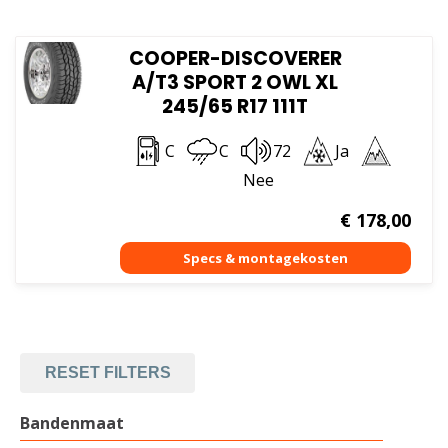
COOPER-DISCOVERER
A/T3 SPORT 2 OWL XL
245/65 R17 111T
C
C
72
Ja
Nee
€
178,00
RESET FILTERS
Bandenmaat