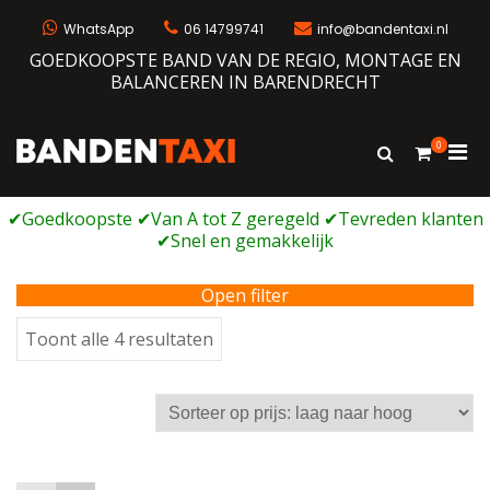
Ga
naar
WhatsApp
06 14799741
info@bandentaxi.nl
de
GOEDKOOPSTE BAND VAN DE REGIO, MONTAGE EN
inhoud
BALANCEREN IN BARENDRECHT
0
Prim
Toon
Bandentaxi
Bandengarage met eigen webshop
zoekformulie
men
voor
mobi
Open filter
Gesorteerd
Toont alle 4 resultaten
op
prijs:
laag
naar
hoog