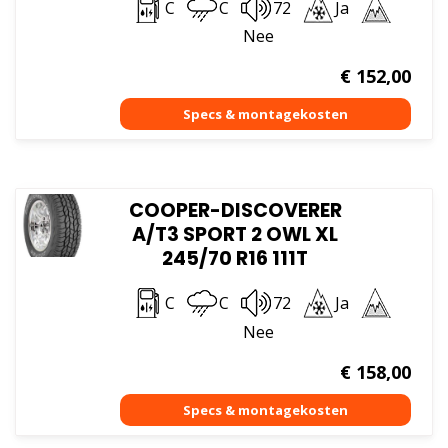
C
C
72
Ja
Nee
€
152,00
COOPER-DISCOVERER
A/T3 SPORT 2 OWL XL
245/70 R16 111T
C
C
72
Ja
Nee
€
158,00