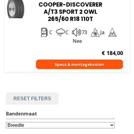
COOPER-DISCOVERER
A/T3 SPORT 2 OWL
265/60 R18 110T
C
C
73
Ja
Nee
€
184,00
RESET FILTERS
Bandenmaat