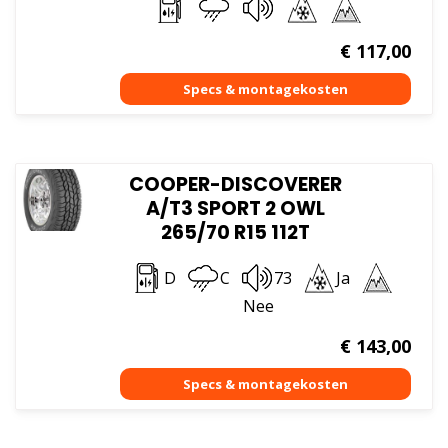
€
117,00
COOPER-DISCOVERER
A/T3 SPORT 2 OWL
265/70 R15 112T
D
C
73
Ja
Nee
€
143,00