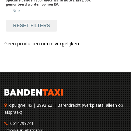
Speciale banden voor electrische auto’s. Mag ook
gemonteerd worden op non EV.
Nee
RESET FILTERS
Geen producten om te vergelijken
Rijtuigwei 45 | 2992 ZZ | Barendrecht (werkplaats, alleen op
afspraak)
0614799741
(voorkeur whatsapp)