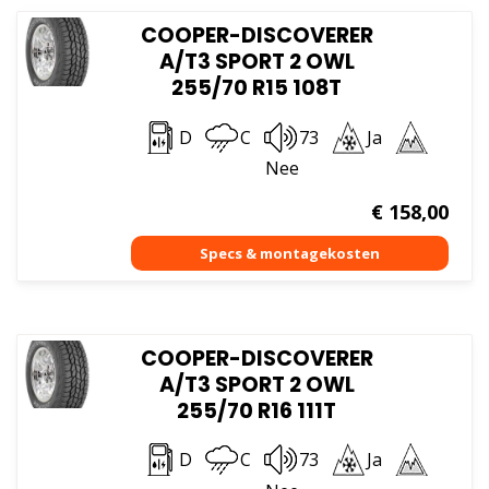
COOPER-DISCOVERER
A/T3 SPORT 2 OWL
255/70 R15 108T
D
C
73
Ja
Nee
€
158,00
COOPER-DISCOVERER
A/T3 SPORT 2 OWL
255/70 R16 111T
D
C
73
Ja