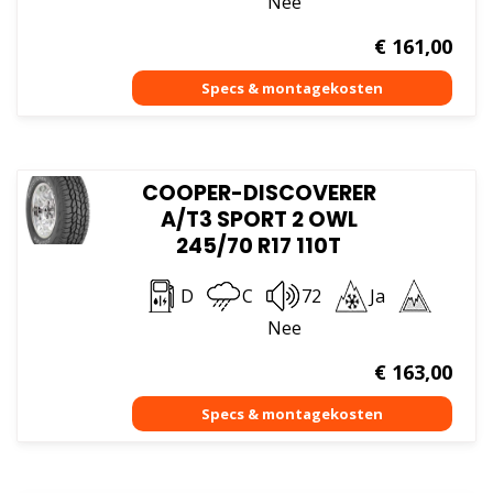
Nee
€
161,00
COOPER-DISCOVERER
A/T3 SPORT 2 OWL
245/70 R17 110T
D
C
72
Ja
Nee
€
163,00