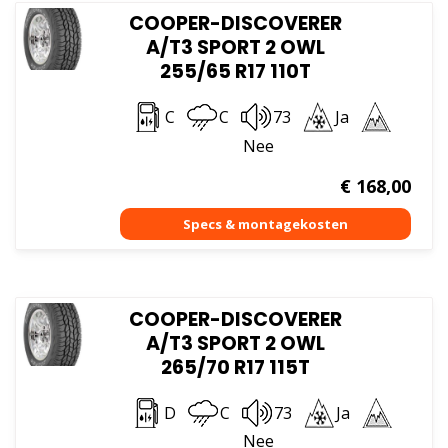
COOPER-DISCOVERER
A/T3 SPORT 2 OWL
255/65 R17 110T
C
C
73
Ja
Nee
€
168,00
COOPER-DISCOVERER
A/T3 SPORT 2 OWL
265/70 R17 115T
D
C
73
Ja
Nee