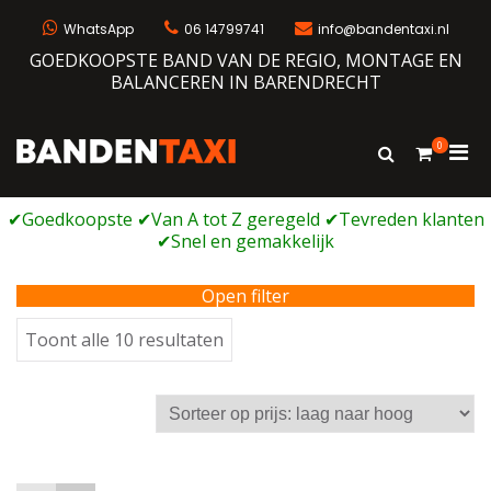
Ga
naar
WhatsApp
06 14799741
info@bandentaxi.nl
de
GOEDKOOPSTE BAND VAN DE REGIO, MONTAGE EN
inhoud
BALANCEREN IN BARENDRECHT
0
Prim
Toon
Bandentaxi
Bandengarage met eigen webshop
zoekformulie
men
voor
mobi
Open filter
Gesorteerd
Toont alle 10 resultaten
op
prijs:
laag
naar
hoog