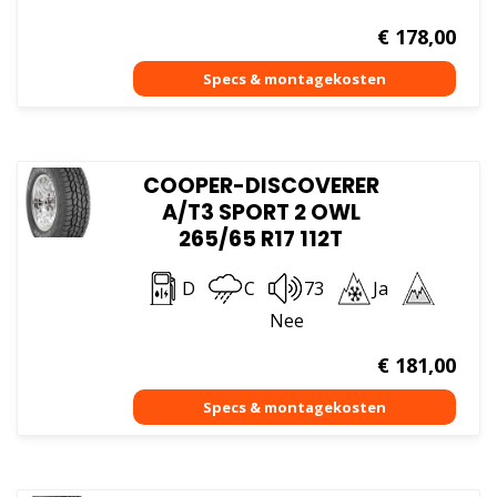
€
178,00
COOPER-DISCOVERER
A/T3 SPORT 2 OWL
265/65 R17 112T
D
C
73
Ja
Nee
€
181,00