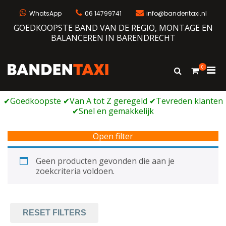
Ga
naar
WhatsApp
06 14799741
info@bandentaxi.nl
de
GOEDKOOPSTE BAND VAN DE REGIO, MONTAGE EN
inhoud
BALANCEREN IN BARENDRECHT
0
Prim
Toon
Bandentaxi
Bandengarage met eigen webshop
zoekformulie
men
voor
mobi
Open filter
Geen producten gevonden die aan je
zoekcriteria voldoen.
RESET FILTERS