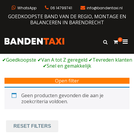
Ga
naar
WhatsApp
06 14799741
info@bandentaxi.nl
de
GOEDKOOPSTE BAND VAN DE REGIO, MONTAGE EN
inhoud
BALANCEREN IN BARENDRECHT
0
Prim
Toon
Bandentaxi
Bandengarage met eigen webshop
zoekformulie
men
voor
mobi
Open filter
Geen producten gevonden die aan je
zoekcriteria voldoen.
RESET FILTERS