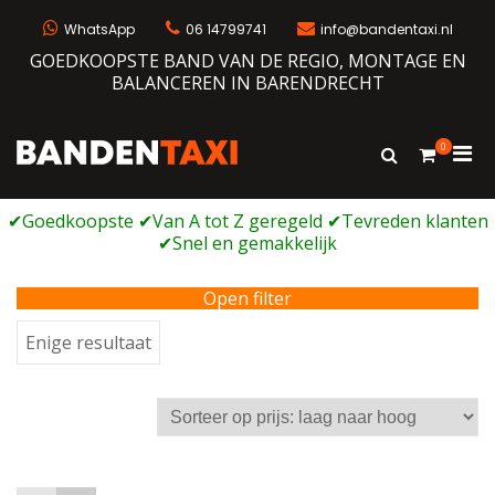
Ga
naar
WhatsApp
06 14799741
info@bandentaxi.nl
de
GOEDKOOPSTE BAND VAN DE REGIO, MONTAGE EN
inhoud
BALANCEREN IN BARENDRECHT
0
Prim
Toon
Bandentaxi
Bandengarage met eigen webshop
zoekformulie
men
voor
mobi
Open filter
Enige resultaat