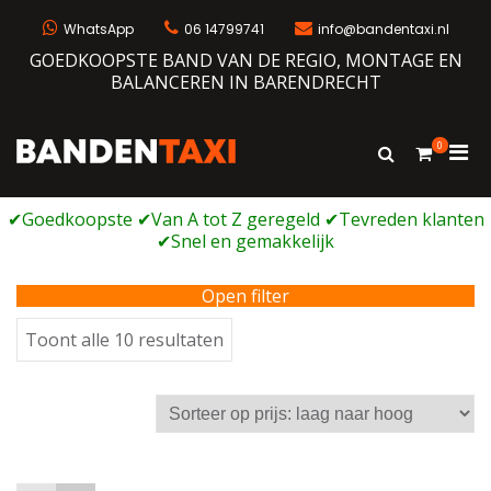
Ga
naar
WhatsApp
06 14799741
info@bandentaxi.nl
de
GOEDKOOPSTE BAND VAN DE REGIO, MONTAGE EN
inhoud
BALANCEREN IN BARENDRECHT
0
Prim
Toon
Bandentaxi
Bandengarage met eigen webshop
zoekformulie
men
voor
mobi
Open filter
Gesorteerd
Toont alle 10 resultaten
op
prijs:
laag
naar
hoog