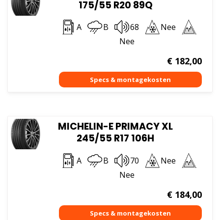
175/55 R20 89Q
A
B
68
Nee
Nee
€
182,00
MICHELIN-E PRIMACY XL
245/55 R17 106H
A
B
70
Nee
Nee
€
184,00