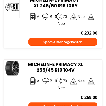
MICHELIN-E PRIMACY*
XL 245/50 R19 105Y
A
B
70
Nee
Nee
€
232,00
MICHELIN-E PRIMACY XL
255/45 R19 104V
A
B
70
Nee
Nee
€
269,00