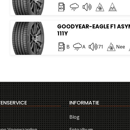
GOODYEAR-EAGLE F1 ASYM
111Y
B
A
71
Nee
ENSERVICE
INFORMATIE
Blog
ene Voorwaarden
Fotoalbum