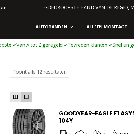
GOEDKOOPSTE BAND VAN DE REGIO, 
i.nl
AUTOBANDEN
ALLEEN MONTAGE
gen webshop
Gesorteerd
Toont alle 12 resultaten
op
prijs:
laag
naar
hoog
GOODYEAR-EAGLE F1 ASYM 
104Y