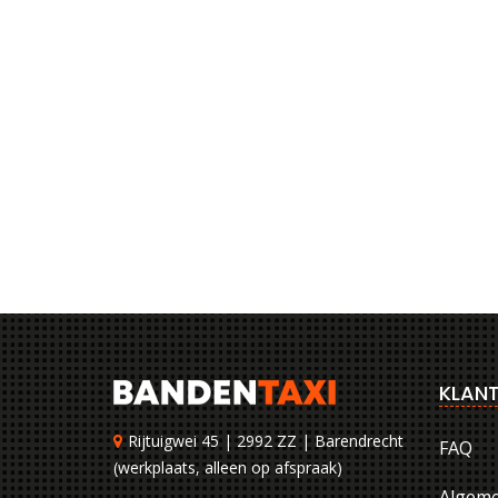
KLANT
Rijtuigwei 45 | 2992 ZZ | Barendrecht
FAQ
(werkplaats, alleen op afspraak)
Algem