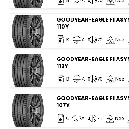
B
A
70
Nee
GOODYEAR-EAGLE F1 ASYM 
110Y
B
A
70
Nee
GOODYEAR-EAGLE F1 ASYM
112Y
B
A
70
Nee
GOODYEAR-EAGLE F1 ASYM 
107Y
C
A
71
Nee