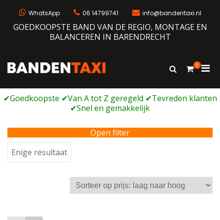
Ga
naar
WhatsApp
06 14799741
info@bandentaxi.nl
de
GOEDKOOPSTE BAND VAN DE REGIO, MONTAGE EN
inhoud
BALANCEREN IN BARENDRECHT
0
Prim
Toon
Bandentaxi
Bandengarage met eigen webshop
zoekformulie
men
voor
mobi
Open filter
Enige resultaat